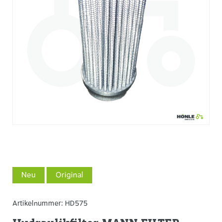
Neu
Original
Artikelnummer:
HD575