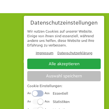
Datenschutzeinstellungen
Wir nutzen Cookies auf unserer Website.
Einige von ihnen sind essenziell, während
andere uns helfen, diese Website und Ihre
Hönle GmbH & Co. KG
Erfahrung zu verbessern.
Mühlbuck 1
86745
Laub
Impressum
Datenschutzerklärung
E-Mail: info@hoenle-landtechnik.de
Alle akzeptieren
Tel: 09092 8782
Auswahl speichern
Impressum
Datenschutz
Cookie Einstellungen:
AGB
Essentiell
An
Aus
Altölentsorgung
Statistiken
Widerrufsbelehrung
An
Aus
Vertrag widerrufen