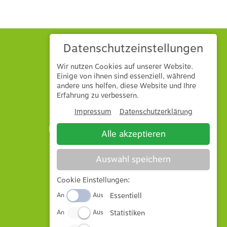
Datenschutzeinstellungen
Wir nutzen Cookies auf unserer Website.
Einige von ihnen sind essenziell, während
andere uns helfen, diese Website und Ihre
Hönle GmbH & Co. KG
Erfahrung zu verbessern.
Mühlbuck 1
86745
Laub
Impressum
Datenschutzerklärung
E-Mail: info@hoenle-landtechnik.de
Alle akzeptieren
Tel: 09092 8782
Auswahl speichern
Impressum
Datenschutz
Cookie Einstellungen:
AGB
Essentiell
An
Aus
Altölentsorgung
Widerrufsbelehrung
Statistiken
An
Aus
Vertrag widerrufen