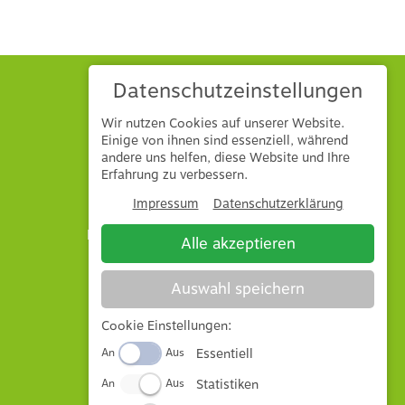
Datenschutzeinstellungen
Wir nutzen Cookies auf unserer Website.
Einige von ihnen sind essenziell, während
andere uns helfen, diese Website und Ihre
Hönle GmbH & Co. KG
Erfahrung zu verbessern.
Mühlbuck 1
86745
Laub
Impressum
Datenschutzerklärung
E-Mail: info@hoenle-landtechnik.de
Alle akzeptieren
Tel: 09092 8782
Auswahl speichern
Impressum
Datenschutz
Cookie Einstellungen:
AGB
Essentiell
An
Aus
Altölentsorgung
Statistiken
An
Aus
Widerrufsbelehrung